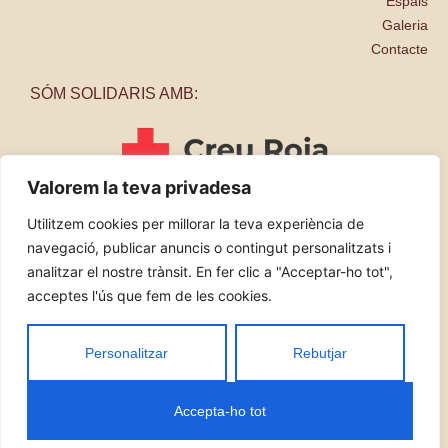
Espais
Galeria
Contacte
SÓM SOLIDARIS AMB:
Valorem la teva privadesa
Utilitzem cookies per millorar la teva experiència de
navegació, publicar anuncis o contingut personalitzats i
analitzar el nostre trànsit. En fer clic a "Acceptar-ho tot",
acceptes l'ús que fem de les cookies.
Accessibilitat
Avís legal
Política de cookies
Política de privacitat
Personalitzar
Rebutjar
Dissenyat per Projecte Digital
Accepta-ho tot