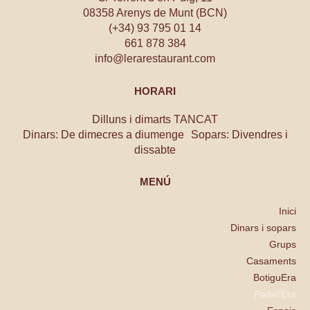
08358 Arenys de Munt (BCN)
(+34) 93 795 01 14
661 878 384
info@lerarestaurant.com
HORARI
Dilluns i dimarts TANCAT
Dinars: De dimecres a diumenge Sopars: Divendres i
dissabte
MENÚ
Inici
Dinars i sopars
Grups
Casaments
BotiguEra
Padel’Era