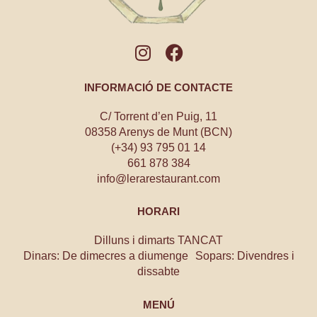
INFORMACIÓ DE CONTACTE
C/ Torrent d’en Puig, 11
08358 Arenys de Munt (BCN)
(+34) 93 795 01 14
661 878 384
info@lerarestaurant.com
HORARI
Dilluns i dimarts TANCAT
Dinars: De dimecres a diumenge Sopars: Divendres i
dissabte
MENÚ