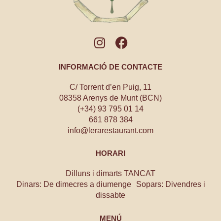
INFORMACIÓ DE CONTACTE
C/ Torrent d’en Puig, 11
08358 Arenys de Munt (BCN)
(+34) 93 795 01 14
661 878 384
info@lerarestaurant.com
HORARI
Dilluns i dimarts TANCAT
Dinars: De dimecres a diumenge Sopars: Divendres i
dissabte
MENÚ